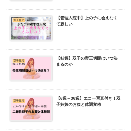
【管理入院中】上の子に会えなく
双子育児
て寂しい
【妊娠】双子の帝王切開はいつ決
双子育児
まるのか
【6週～36週】エコー写真付き！双
双子育児
子妊娠のお腹と体調変移